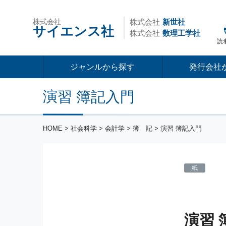
株式会社
株式会社
新世社
サイエンス社
株式会社
数理工学社
読
ジャンルから探す
発行会社
演習 簿記入門
HOME
>
社会科学
>
会計学
>
簿 記
> 演習 簿記入門
紙
演習 