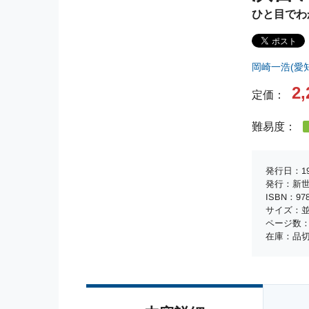
ひと目でわ
岡崎一浩(愛
2,
定価：
難易度：
発行日：19
発行：新
ISBN：978-
サイズ：並
ページ数：
在庫：品