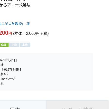
かるアロー式解法
知工業大学教授) 著
200
円
(本体：2,000円＋税)
96年1月1日
世社
4-915787-55-3
製A5
264ページ
切れ