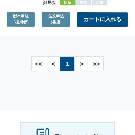
難易度：
献本申込
注文申込
（採用者）
（書店）
<<
<
1
>
>>