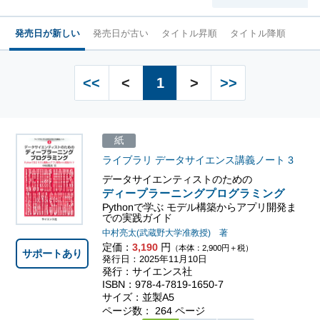
発売日が新しい
発売日が古い
タイトル昇順
タイトル降順
<<
<
1
>
>>
紙
ライブラリ データサイエンス講義ノート
3
データサイエンティストのための
ディープラーニングプログラミング
Pythonで学ぶ モデル構築からアプリ開発ま
での実践ガイド
中村亮太(武蔵野大学准教授) 著
定価：
3,190
円
（本体：2,900円＋税）
サポートあり
発行日：2025年11月10日
発行：サイエンス社
ISBN：978-4-7819-1650-7
サイズ：並製A5
ページ数： 264 ページ