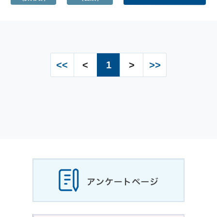
<<
<
1
>
>>