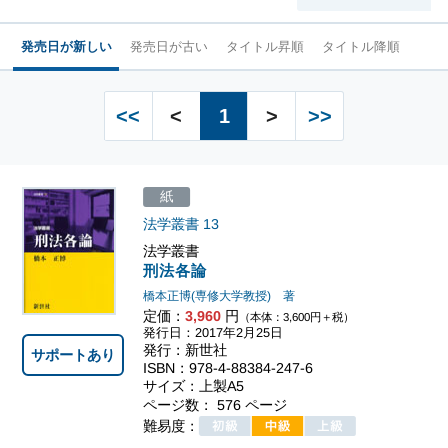
発売日が新しい
発売日が古い
タイトル昇順
タイトル降順
<<
<
1
>
>>
紙
法学叢書
13
法学叢書
刑法各論
橋本正博(専修大学教授) 著
定価：
3,960
円
（本体：3,600円＋税）
発行日：2017年2月25日
発行：新世社
サポートあり
ISBN：978-4-88384-247-6
サイズ：上製A5
ページ数： 576 ページ
難易度：