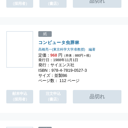
（採用者）
（書店）
紙
コンピュータ虫辞林
高橋亮一(東京科学大学准教授) 編著
定価：
968
円
（本体：880円＋税）
発行日：1988年11月1日
発行：サイエンス社
ISBN：978-4-7819-0527-3
サイズ：並製B6
ページ数： 112 ページ
献本申込
注文申込
（採用者）
（書店）