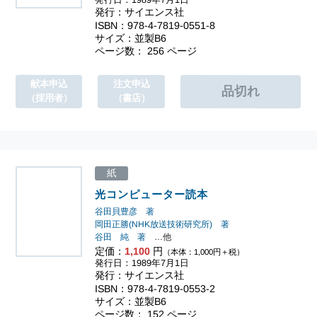
発行：サイエンス社
ISBN：978-4-7819-0551-8
サイズ：並製B6
ページ数： 256 ページ
献本申込
注文申込
（採用者）
（書店）
紙
光コンピューター読本
谷田貝豊彦 著
岡田正勝(NHK放送技術研究所) 著
谷田 純 著
…他
定価：
1,100
円
（本体：1,000円＋税）
発行日：1989年7月1日
発行：サイエンス社
ISBN：978-4-7819-0553-2
サイズ：並製B6
ページ数： 152 ページ