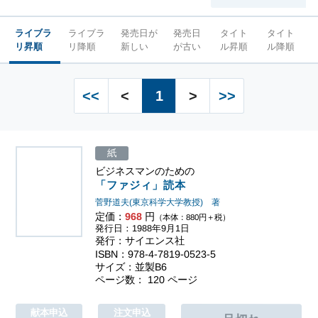
ライブラ
ライブラ
発売日が
発売日
タイト
タイト
リ昇順
リ降順
新しい
が古い
ル昇順
ル降順
<<
<
1
>
>>
紙
ビジネスマンのための
「ファジィ」読本
菅野道夫(東京科学大学教授) 著
定価：
968
円
（本体：880円＋税）
発行日：1988年9月1日
発行：サイエンス社
ISBN：978-4-7819-0523-5
サイズ：並製B6
ページ数： 120 ページ
献本申込
注文申込