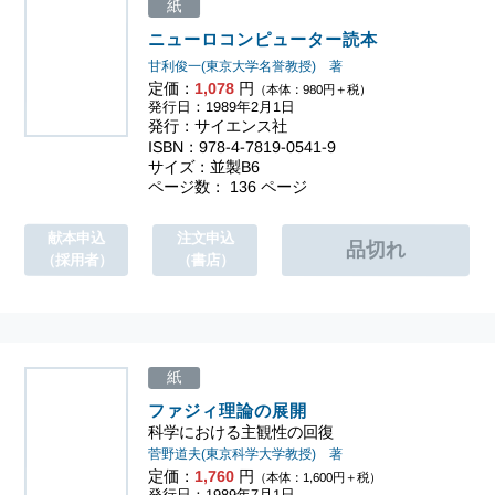
紙
ニューロコンピューター読本
甘利俊一(東京大学名誉教授) 著
定価：
1,078
円
（本体：980円＋税）
発行日：1989年2月1日
発行：サイエンス社
ISBN：978-4-7819-0541-9
サイズ：並製B6
ページ数： 136 ページ
献本申込
注文申込
（採用者）
（書店）
紙
ファジィ理論の展開
科学における主観性の回復
菅野道夫(東京科学大学教授) 著
定価：
1,760
円
（本体：1,600円＋税）
発行日：1989年7月1日