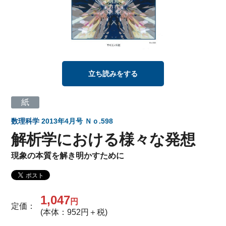
立ち読みをする
紙
数理科学
2013年4月号 Ｎｏ.598
解析学における様々な発想
現象の本質を解き明かすために
1,047
円
定価：
(本体：952円＋税)