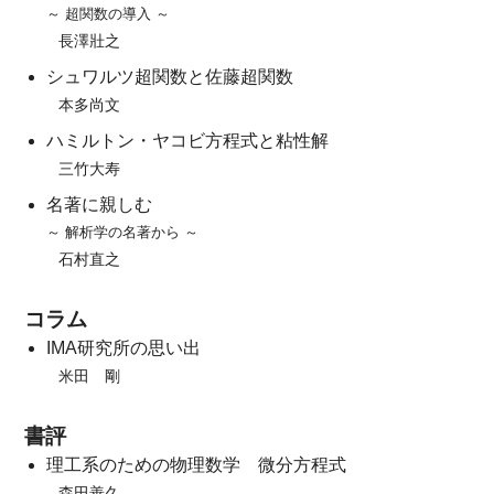
～ 超関数の導入 ～
長澤壯之
シュワルツ超関数と佐藤超関数
本多尚文
ハミルトン・ヤコビ方程式と粘性解
三竹大寿
名著に親しむ
～ 解析学の名著から ～
石村直之
コラム
IMA研究所の思い出
米田 剛
書評
理工系のための物理数学 微分方程式
森田善久