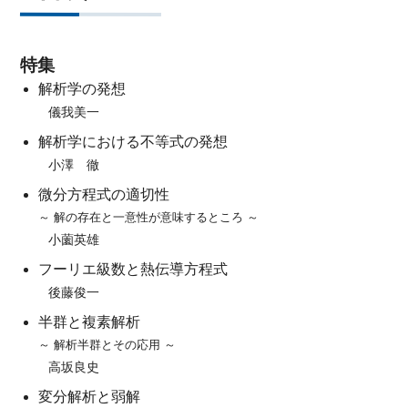
特集
解析学の発想
儀我美一
解析学における不等式の発想
小澤 徹
微分方程式の適切性
～ 解の存在と一意性が意味するところ ～
小薗英雄
フーリエ級数と熱伝導方程式
後藤俊一
半群と複素解析
～ 解析半群とその応用 ～
高坂良史
変分解析と弱解