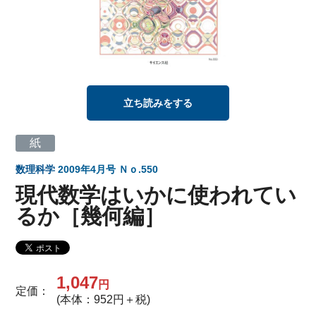
立ち読みをする
紙
数理科学
2009年4月号 Ｎｏ.550
現代数学はいかに使われてい
るか［幾何編］
1,047
円
定価：
(本体：952円＋税)