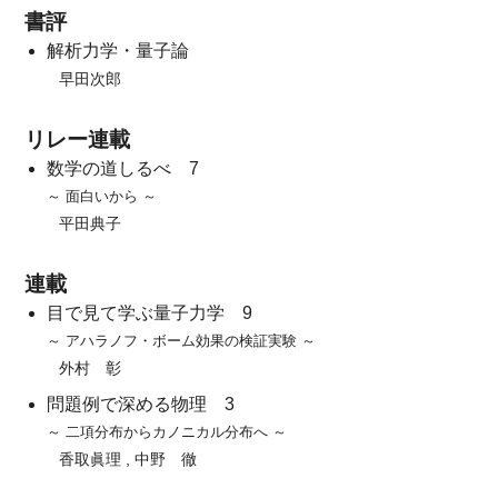
書評
解析力学・量子論
早田次郎
リレー連載
数学の道しるべ 7
～ 面白いから ～
平田典子
連載
目で見て学ぶ量子力学 9
～ アハラノフ・ボーム効果の検証実験 ～
外村 彰
問題例で深める物理 3
～ 二項分布からカノニカル分布へ ～
香取眞理 , 中野 徹