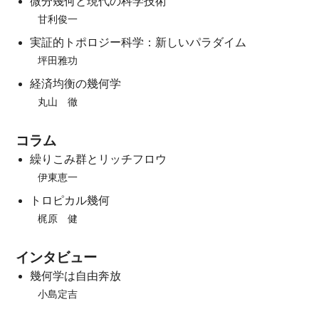
微分幾何と現代の科学技術
甘利俊一
実証的トポロジー科学：新しいパラダイム
坪田雅功
経済均衡の幾何学
丸山 徹
コラム
繰りこみ群とリッチフロウ
伊東恵一
トロピカル幾何
梶原 健
インタビュー
幾何学は自由奔放
小島定吉