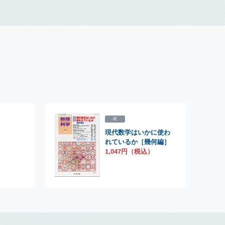
紙
現代数学はいかに使わ
）
れているか［幾何編］
1,047円（税込）