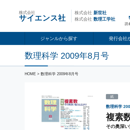
株式会社
株式会社
新世社
サイエンス社
株式会社
数理工学社
読
ジャンルから探す
発行会社
数理科学 2009年8月号
HOME
> 数理科学 2009年8月号
紙
数理科学
20
複素
その奥深い