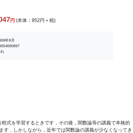
047
円
(本体：952円＋税)
09年8月
054690897
切れ
方程式を学習するときです．その後，関数論等の講義で本格的
ます．しかしながら，近年では関数論の講義が少なくなってき