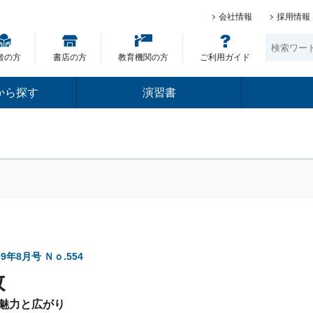
会社情報
採用情報
者の方
書店の方
教育機関の方
ご利用ガイド
から探す
演習書
09年8月号 Ｎｏ.554
数
魅力と広がり