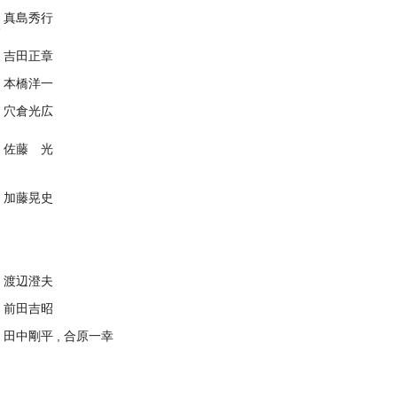
真島秀行
～
吉田正章
本橋洋一
穴倉光広
佐藤 光
加藤晃史
渡辺澄夫
前田吉昭
田中剛平 , 合原一幸