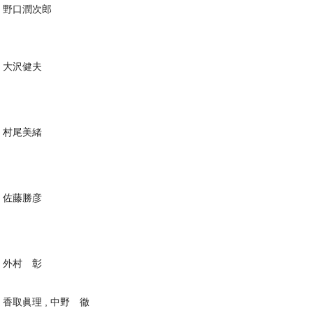
野口潤次郎
大沢健夫
村尾美緒
佐藤勝彦
外村 彰
香取眞理 , 中野 徹