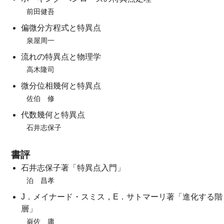
前田健吾
偏微分方程式と特異点
泉屋周一
流れの特異点と物理学
高木隆司
微分位相幾何と特異点
佐伯 修
代数幾何と特異点
石井志保子
書評
石井志保子著「特異点入門」
泊 昌孝
J．メイナード・スミス，E．サトマーリ著「進化する階
層」
巌佐 庸