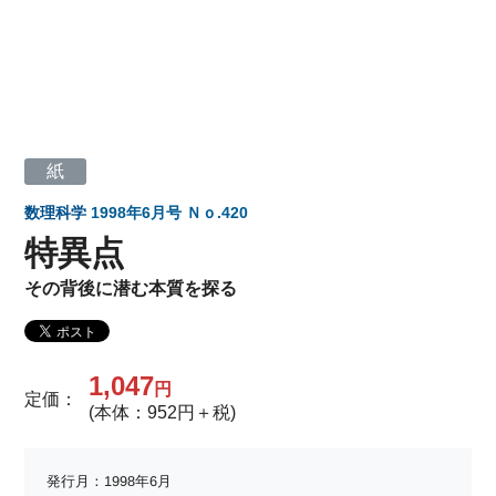
紙
数理科学
1998年6月号 Ｎｏ.420
特異点
その背後に潜む本質を探る
1,047
円
定価：
(本体：952円＋税)
発行月：1998年6月