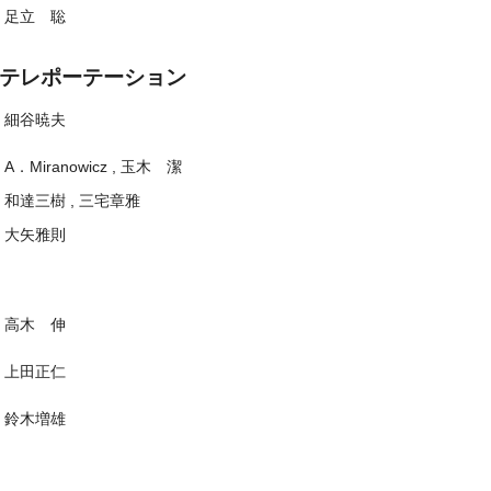
足立 聡
，テレポーテーション
細谷暁夫
A．Miranowicz , 玉木 潔
和達三樹 , 三宅章雅
大矢雅則
高木 伸
量
上田正仁
鈴木増雄