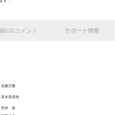
ます．
紙
CGコメント
サポート情報
佐藤文隆
並木美喜雄
筒井 泉