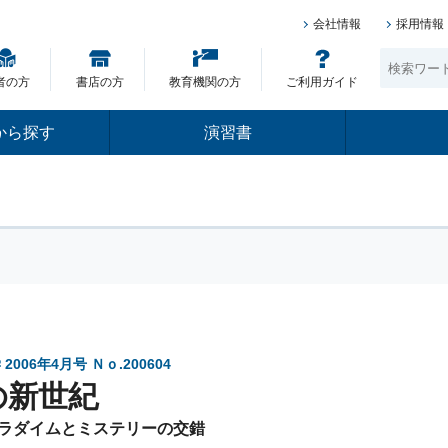
会社情報
採用情報
者の方
書店の方
教育機関の方
ご利用ガイド
から探す
演習書
006年4月号 Ｎｏ.200604
の新世紀
ラダイムとミステリーの交錯