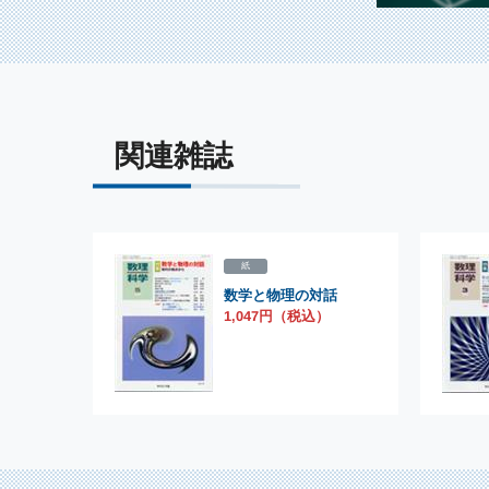
関連雑誌
紙
数学と物理の対話
1,047円（税込）