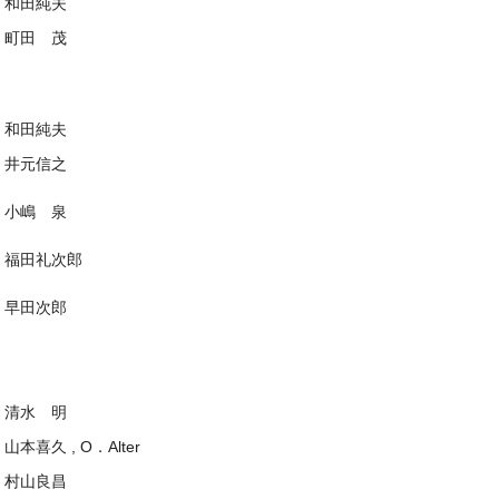
和田純夫
町田 茂
和田純夫
井元信之
小嶋 泉
福田礼次郎
早田次郎
清水 明
山本喜久 , O．Alter
村山良昌