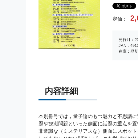
2,
定価：
発行月：20
JAN：4910
在庫：品
内容詳細
本別冊号では，量子論のもつ魅力と不思議に
題や観測問題といった側面に話題の重点を置
非常識な（ミステリアスな）側面にスポット