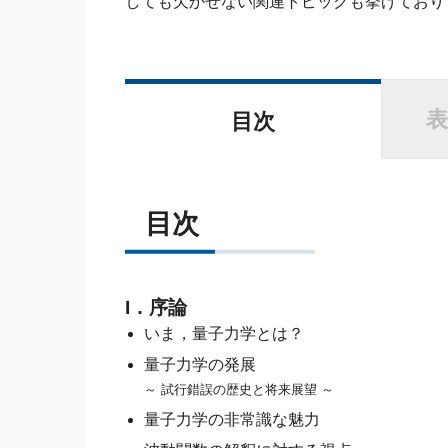
しても欠かせない関連トピックも挙げており
表
目次
目次
I．序論
いま，量子力学とは？
量子力学の発展
～ 試行錯誤の歴史と将来展望 ～
量子力学の非常識な魅力