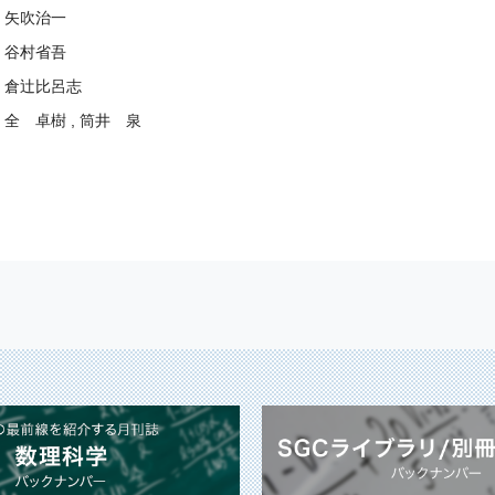
矢吹治一
谷村省吾
倉辻比呂志
全 卓樹 , 筒井 泉