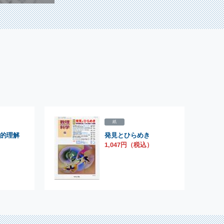
紙
的理解
発見とひらめき
）
1,047円（税込）