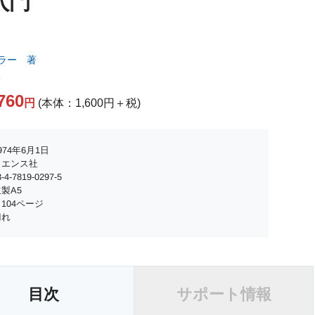
P入門
ラー 著
訳
760
円
(本体：1,600円＋税)
74年6月1日
イエンス社
4-7819-0297-5
製A5
104ページ
切れ
目次
サポート情報