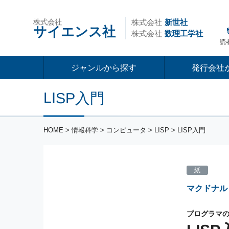
株式会社
株式会社
新世社
サイエンス社
株式会社
数理工学社
読
ジャンルから探す
発行会社
LISP入門
HOME
>
情報科学
>
コンピュータ
>
LISP
> LISP入門
紙
マクドナル
プログラマ