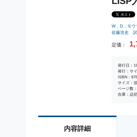
LIS
W．D．モウ
佐藤浩史 
1,
定価：
発行日：19
発行：サ
ISBN：978-
サイズ：並
ページ数：
在庫：品
内容詳細