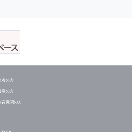
読者の方
書店の方
教育機関の方
e
apply.