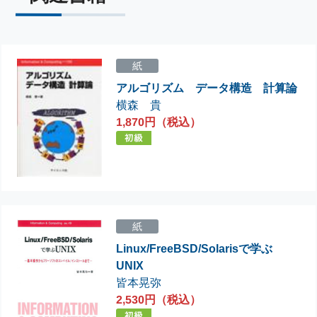
紙
アルゴリズム データ構造 計算論
横森 貴
1,870円（税込）
紙
Linux/FreeBSD/Solarisで学ぶ
UNIX
皆本晃弥
2,530円（税込）