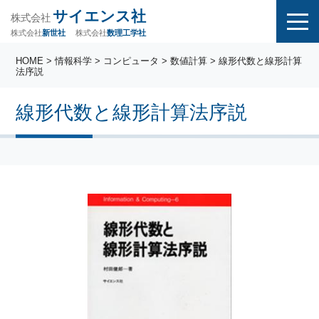
サイエンス社
株式会社
株式会社
株式会社
数理工学社
新世社
HOME
>
情報科学
>
コンピュータ
>
数値計算
> 線形代数と線形計算
法序説
線形代数と線形計算法序説