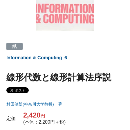
紙
Information & Computing
6
線形代数と線形計算法序説
村田健郎(神奈川大学教授) 著
2,420
円
定価：
(本体：2,200円＋税)