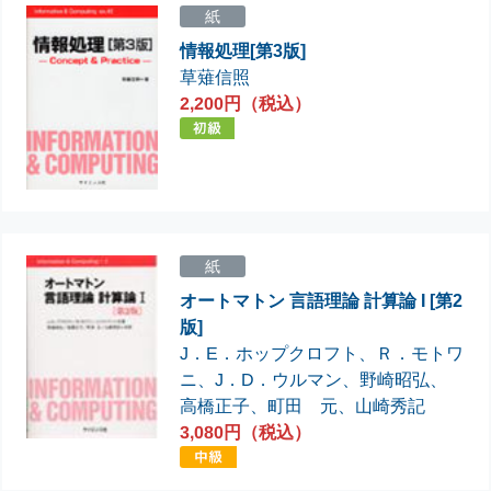
紙
情報処理[第3版]
草薙信照
2,200円（税込）
紙
オートマトン 言語理論 計算論 I [第2
版]
J．E．ホップクロフト
、
Ｒ．モトワ
ニ
、
J．D．ウルマン
、
野崎昭弘
、
高橋正子
、
町田 元
、
山崎秀記
3,080円（税込）