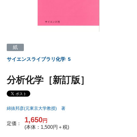
紙
サイエンスライブラリ化学
5
分析化学［新訂版］
綿抜邦彦(元東京大学教授) 著
1,650
円
定価：
(本体：1,500円＋税)