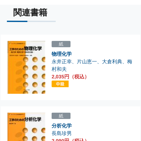
関連書籍
紙
物理化学
永井正幸
、
片山恵一
、
大倉利典
、
梅
村和夫
2,035円（税込）
紙
分析化学
長島珍男
2,090円（税込）