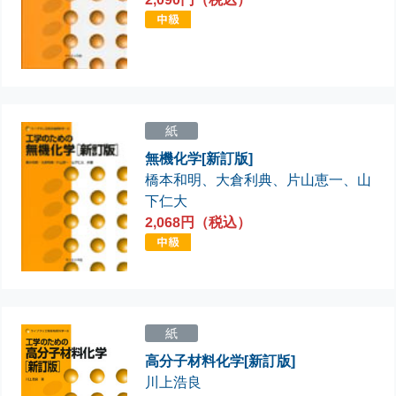
紙
無機化学[新訂版]
橋本和明
、
大倉利典
、
片山恵一
、
山
下仁大
2,068円（税込）
紙
高分子材料化学[新訂版]
川上浩良