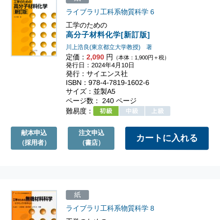
ライブラリ工科系物質科学
6
工学のための
高分子材料化学[新訂版]
川上浩良(東京都立大学教授) 著
定価：
2,090
円
（本体：1,900円＋税）
発行日：2024年4月10日
発行：サイエンス社
ISBN：978-4-7819-1602-6
サイズ：並製A5
ページ数： 240 ページ
難易度：
献本申込
注文申込
（採用者）
（書店）
紙
ライブラリ工科系物質科学
8