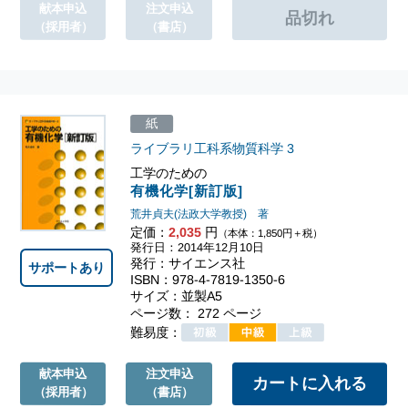
献本申込
注文申込
（採用者）
（書店）
紙
ライブラリ工科系物質科学
3
工学のための
有機化学[新訂版]
荒井貞夫(法政大学教授) 著
定価：
2,035
円
（本体：1,850円＋税）
発行日：2014年12月10日
発行：サイエンス社
サポートあり
ISBN：978-4-7819-1350-6
サイズ：並製A5
ページ数： 272 ページ
難易度：
献本申込
注文申込
（採用者）
（書店）