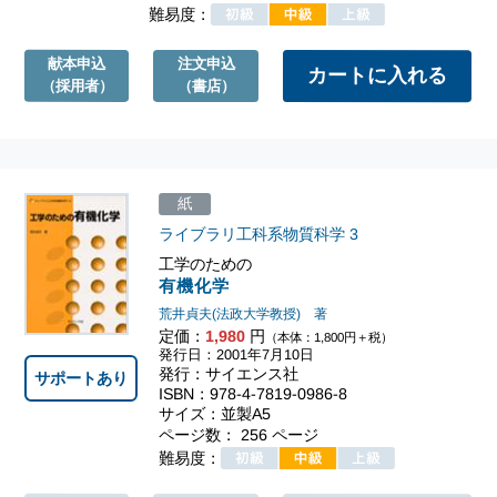
難易度：
献本申込
注文申込
（採用者）
（書店）
紙
ライブラリ工科系物質科学
3
工学のための
有機化学
荒井貞夫(法政大学教授) 著
定価：
1,980
円
（本体：1,800円＋税）
発行日：2001年7月10日
発行：サイエンス社
サポートあり
ISBN：978-4-7819-0986-8
サイズ：並製A5
ページ数： 256 ページ
難易度：