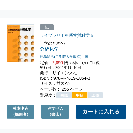
紙
ライブラリ工科系物質科学
5
工学のための
分析化学
長島珍男(工学院大学教授) 著
定価：
2,090
円
（本体：1,900円＋税）
発行日：2004年1月10日
発行：サイエンス社
ISBN：978-4-7819-1054-3
サイズ：並製A5
ページ数： 256 ページ
難易度：
献本申込
注文申込
（採用者）
（書店）