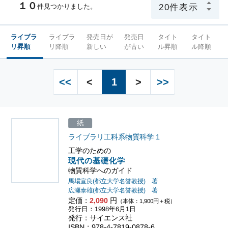
１０
件見つかりました。
ライブラ
ライブラ
発売日が
発売日
タイト
タイト
リ昇順
リ降順
新しい
が古い
ル昇順
ル降順
<<
<
1
>
>>
紙
ライブラリ工科系物質科学
1
工学のための
現代の基礎化学
物質科学へのガイド
馬場宣良(都立大学名誉教授) 著
広瀬泰雄(都立大学名誉教授) 著
定価：
2,090
円
（本体：1,900円＋税）
発行日：1998年6月1日
発行：サイエンス社
ISBN：978-4-7819-0878-6