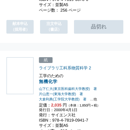
サイズ：並製A5
ページ数： 256 ページ
献本申込
注文申込
（採用者）
（書店）
紙
ライブラリ工科系物質科学
2
工学のための
無機化学
山下仁大(東京医科歯科大学教授) 著
片山恵一(東海大学教授) 著
大倉利典(工学院大学教授) 著
…他
定価：
2,035
円
（本体：1,850円＋税）
発行日：2000年4月1日
発行：サイエンス社
ISBN：978-4-7819-0941-7
サイズ：並製A5