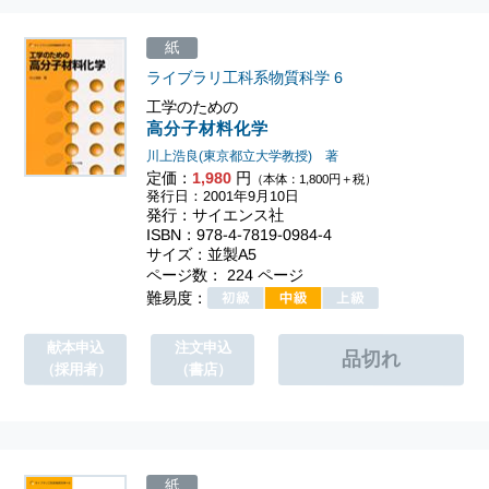
紙
ライブラリ工科系物質科学
6
工学のための
高分子材料化学
川上浩良(東京都立大学教授) 著
定価：
1,980
円
（本体：1,800円＋税）
発行日：2001年9月10日
発行：サイエンス社
ISBN：978-4-7819-0984-4
サイズ：並製A5
ページ数： 224 ページ
難易度：
献本申込
注文申込
（採用者）
（書店）
紙