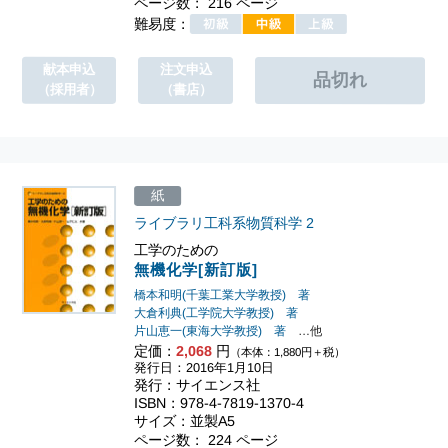
ページ数： 216 ページ
難易度：
献本申込
注文申込
（採用者）
（書店）
紙
ライブラリ工科系物質科学
2
工学のための
無機化学[新訂版]
橋本和明(千葉工業大学教授) 著
大倉利典(工学院大学教授) 著
片山恵一(東海大学教授) 著
…他
定価：
2,068
円
（本体：1,880円＋税）
発行日：2016年1月10日
発行：サイエンス社
ISBN：978-4-7819-1370-4
サイズ：並製A5
ページ数： 224 ページ