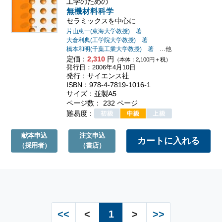
工学のための
無機材料科学
セラミックスを中心に
片山恵一(東海大学教授) 著
大倉利典(工学院大学教授) 著
橋本和明(千葉工業大学教授) 著
…他
定価：
2,310
円
（本体：2,100円＋税）
発行日：2006年4月10日
発行：サイエンス社
ISBN：978-4-7819-1016-1
サイズ：並製A5
ページ数： 232 ページ
難易度：
献本申込
注文申込
（採用者）
（書店）
<<
<
1
>
>>