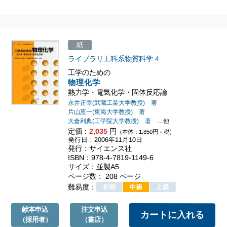
紙
ライブラリ工科系物質科学
4
工学のための
物理化学
熱力学・電気化学・固体反応論
永井正幸(武蔵工業大学教授) 著
片山恵一(東海大学教授) 著
大倉利典(工学院大学教授) 著
…他
定価：
2,035
円
（本体：1,850円＋税）
発行日：2006年11月10日
発行：サイエンス社
ISBN：978-4-7819-1149-6
サイズ：並製A5
ページ数： 208 ページ
難易度：
献本申込
注文申込
（採用者）
（書店）