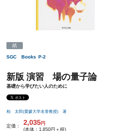
紙
SGC Books
P-2
新版 演習 場の量子論
基礎から学びたい人のために
柏 太郎(愛媛大学名誉教授) 著
2,035
円
定価：
(本体：1,850円＋税)