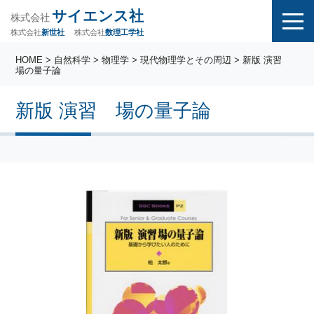
サイエンス社
株式会社
株式会社
株式会社
数理工学社
新世社
HOME
>
自然科学
>
物理学
>
現代物理学とその周辺
> 新版 演習
場の量子論
新版 演習 場の量子論