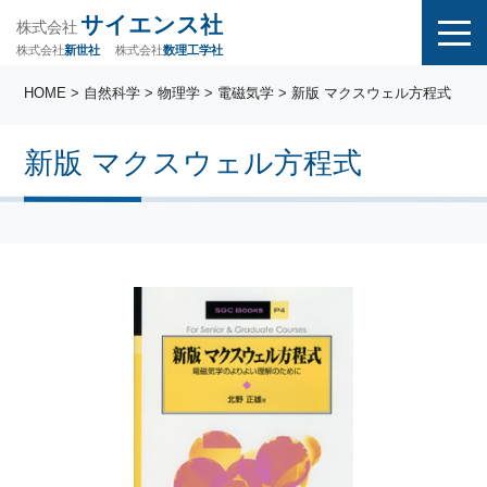
サイエンス社
株式会社
株式会社
株式会社
数理工学社
新世社
HOME
>
自然科学
>
物理学
>
電磁気学
> 新版 マクスウェル方程式
新版 マクスウェル方程式