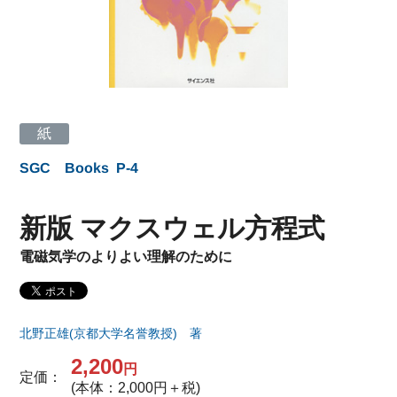
紙
SGC Books
P-4
新版 マクスウェル方程式
電磁気学のよりよい理解のために
北野正雄(京都大学名誉教授) 著
2,200
円
定価：
(本体：2,000円＋税)