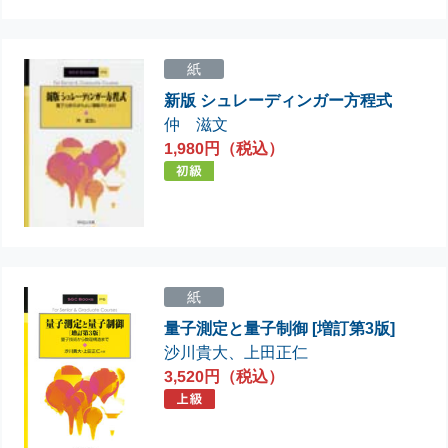
紙
新版 シュレーディンガー方程式
仲 滋文
1,980円（税込）
紙
量子測定と量子制御 [増訂第3版]
沙川貴大
、
上田正仁
3,520円（税込）