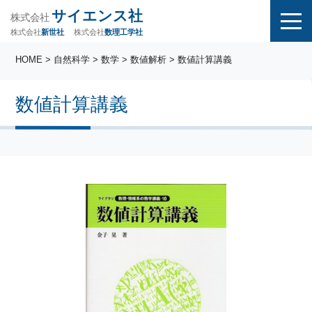
サイエンス社
株式会社
株式会社
株式会社
数理工学社
新世社
HOME
>
自然科学
>
数学
>
数値解析
> 数値計算講義
数値計算講義