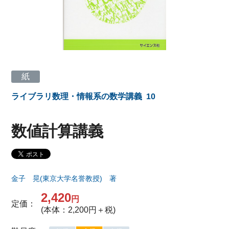
紙
ライブラリ数理・情報系の数学講義
10
数値計算講義
金子 晃(東京大学名誉教授) 著
2,420
円
定価：
(本体：2,200円＋税)