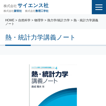
サイエンス社
株式会社
株式会社
株式会社
数理工学社
新世社
HOME
>
自然科学
>
物理学
>
熱力学/統計力学
> 熱・統計力学講義
ノート
熱・統計力学講義ノート