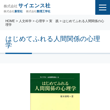
サイエンス社
株式会社
株式会社
株式会社
数理工学社
新世社
HOME
>
人文科学
>
心理学
>
実 践
> はじめてふれる人間関係の心
理学
はじめてふれる人間関係の心理
学