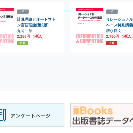
紙
紙
計算理論とオートマト
リレーショナル
ン言語理論[第2版]
ベース特別講義
丸岡 章
増永良文
2,255円（税込）
2,750円（税込