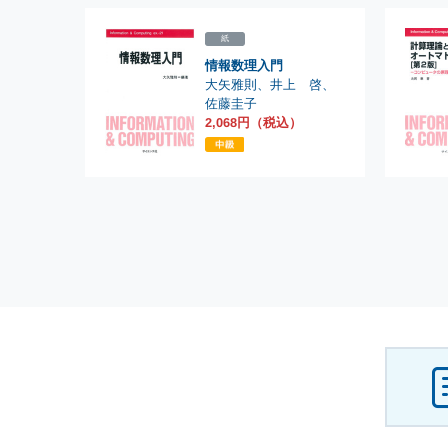
紙
情報数理入門
大矢雅則
、
井上 啓
、
佐藤圭子
2,068円（税込）