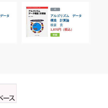
紙
データ
アルゴリズム データ
構造 計算論
横森 貴
）
1,870円（税込）