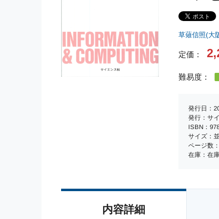
草薙信照(大
2,
定価：
難易度：
発行日：20
発行：サ
ISBN：978-
サイズ：並
ページ数：
在庫：在
内容詳細