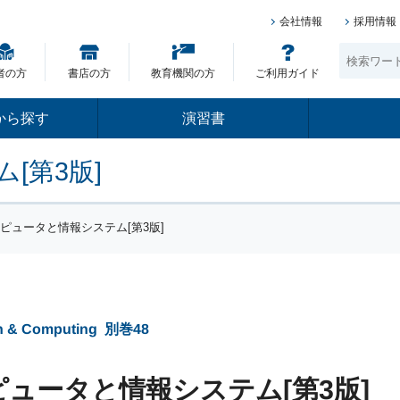
会社情報
採用情報
者の方
書店の方
教育機関の方
ご利用ガイド
から探す
演習書
[第3版]
ンピュータと情報システム[第3版]
on & Computing
別巻48
ュータと情報システム[第3版]