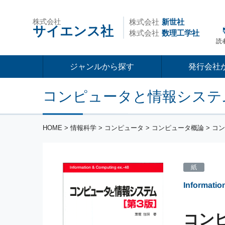
株式会社
株式会社
新世社
サイエンス社
株式会社
数理工学社
読
ジャンルから探す
発行会社
コンピュータと情報システム
HOME
>
情報科学
>
コンピュータ
>
コンピュータ概論
> コ
紙
Informati
コンピ