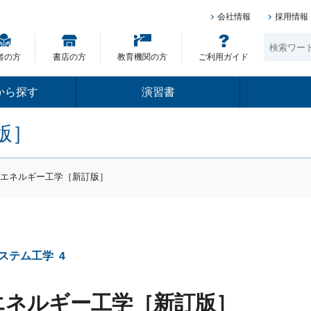
会社情報
採用情報
者の方
書店の方
教育機関の方
ご利用ガイド
から探す
演習書
版］
礎エネルギー工学［新訂版］
ステム工学
4
エネルギー工学［新訂版］