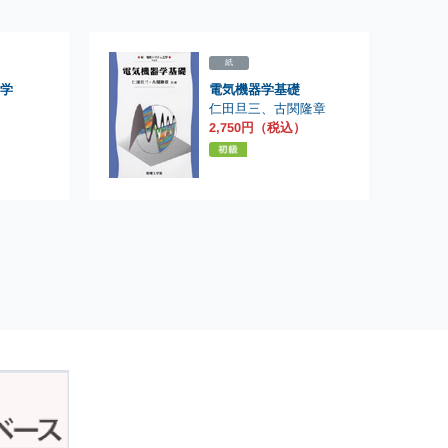
紙
学
電気機器学基礎
仁田旦三
、
古関隆章
2,750円（税込）
）