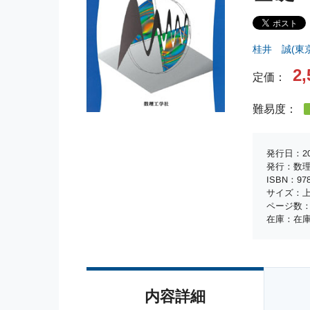
桂井 誠(東
2,
定価：
難易度：
発行日：20
発行：数
ISBN：978-
サイズ：上
ページ数：
在庫：在
内容詳細