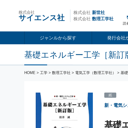
株式会社
株式会社
新世社
サイエンス社
株式会社
数理工学社
読
ジャンルから探す
発行会社
基礎エネルギー工学［新訂
HOME
>
工学
>
数理工学社
>
電気工学（数理工学社）
> 基
紙
新・電気シ
基礎