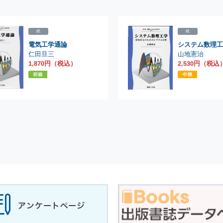
紙
紙
電気工学通論
システム数理工
山地憲治
仁田旦三
2,530円（税込
1,870円（税込）