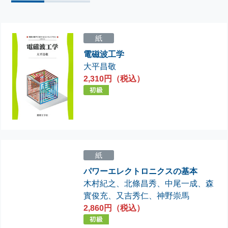
紙
電磁波工学
大平昌敬
2,310円（税込）
紙
パワーエレクトロニクスの基本
木村紀之
、
北條昌秀
、
中尾一成
、
森
實俊充
、
又吉秀仁
、
神野崇馬
2,860円（税込）