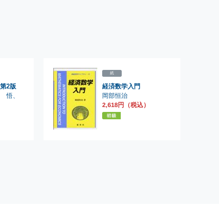
紙
第2版
経済数学入門
岡部恒治
納 悟
、
2,618円（税込）
）