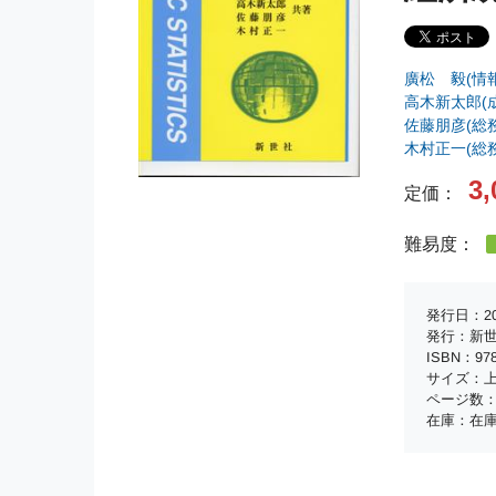
廣松 毅(情
高木新太郎(
佐藤朋彦(総
木村正一(総
3,
定価：
難易度：
発行日：20
発行：新
ISBN：978-
サイズ：上
ページ数：
在庫：在