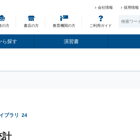
会社情報
採用情報
者の方
書店の方
教育機関の方
ご利用ガイド
から探す
演習書
イブラリ
24
統計