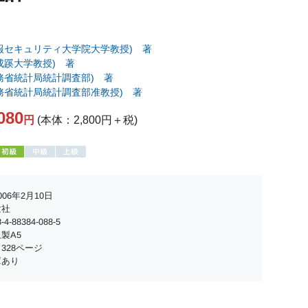
報セキュリティ大学院大学教授) 著
成蹊大学教授) 著
務省統計局統計調査部) 著
務省統計局統計調査部准教授) 著
080
円
(本体：2,800円＋税)
06年2月10日
世社
4-88384-088-5
製A5
328ページ
庫あり