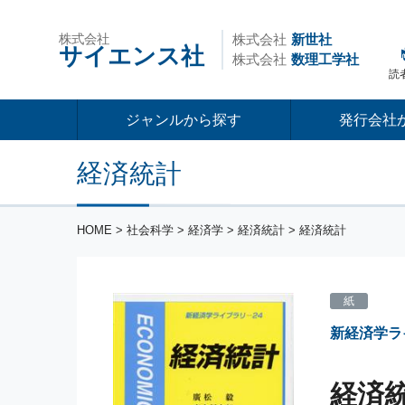
株式会社
株式会社
新世社
サイエンス社
株式会社
数理工学社
読
ジャンルから探す
発行会社
経済統計
HOME
>
社会科学
>
経済学
>
経済統計
> 経済統計
紙
新経済学ラ
経済