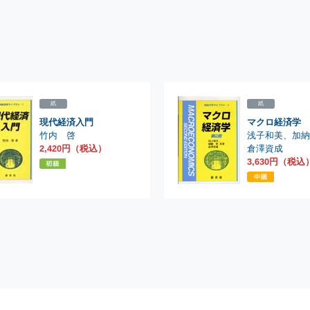
紙
紙
現代経済入門
マクロ経済学 
浅子和美
竹内 啓
、
加
倉澤資成
2,420円（税込）
3,630円（税込