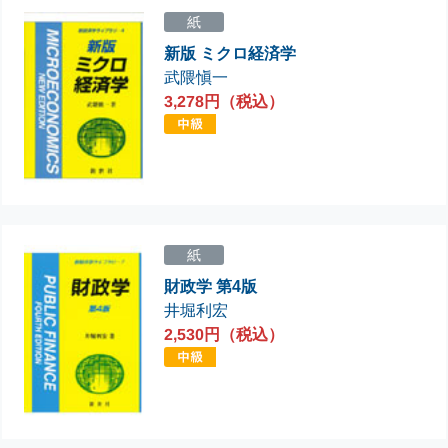
紙
新版 ミクロ経済学
武隈愼一
3,278円（税込）
紙
財政学 第4版
井堀利宏
2,530円（税込）