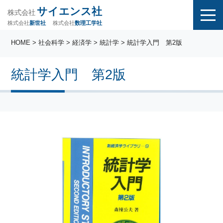
サイエンス社
株式会社
株式会社
株式会社
数理工学社
新世社
HOME
>
社会科学
>
経済学
>
統計学
> 統計学入門 第2版
統計学入門 第2版