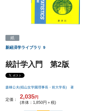
紙
新経済学ライブラリ
9
統計学入門 第2版
森棟公夫(椙山女学園理事長・前大学長) 著
2,035
円
定価：
(本体：1,850円＋税)