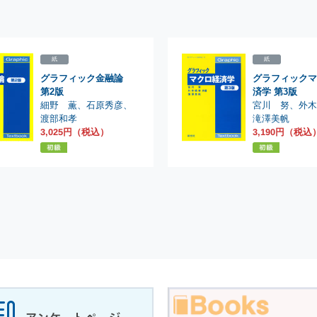
紙
紙
グラフィック金融論
グラフィックマ
第2版
済学 第3版
細野 薫
宮川 努
、
、
石原秀彦
外
、
渡部和孝
滝澤美帆
3,025円（税込）
3,190円（税込