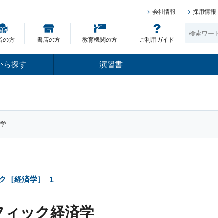
会社情報
採用情報
者の方
書店の方
教育機関の方
ご利用ガイド
から探す
演習書
済学
ク［経済学］
1
フィック経済学