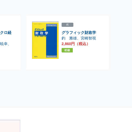
紙
クロ経
グラフィック財政学
釣 雅雄
、
宮崎智視
2,860円（税込）
木暁幸
、
）