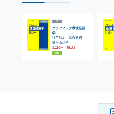
紙
グラフィック環境経済
学
浅子和美
、
落合勝昭
、
落合由紀子
3,190円（税込）