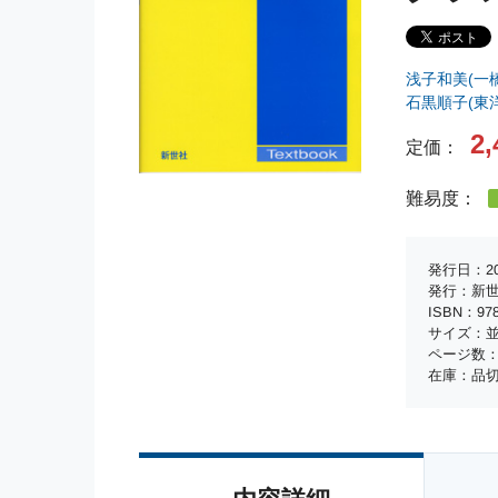
浅子和美(一
石黒順子(東
2,
定価：
難易度：
発行日：20
発行：新
ISBN：978-
サイズ：並
ページ数：
在庫：品