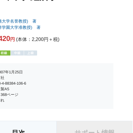
橋大学名誉教授) 著
洋学園大学准教授) 著
420
円
(本体：2,200円＋税)
07年1月25日
世社
4-88384-106-6
製A5
368ページ
切れ
目次
サポート情報