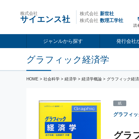
株式会社
株式会社
新世社
サイエンス社
株式会社
数理工学社
読
ジャンルから探す
発行会社
グラフィック経済学
HOME
>
社会科学
>
経済学
>
経済学概論
> グラフィック経
紙
グラフィッ
グラ