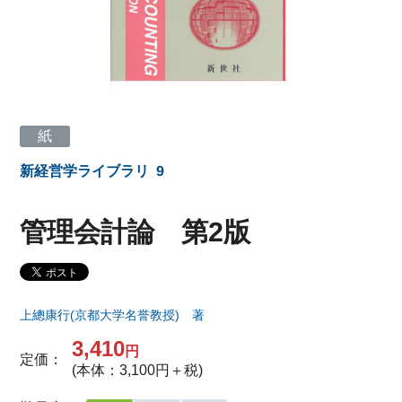
紙
新経営学ライブラリ
9
管理会計論 第2版
上總康行(京都大学名誉教授) 著
3,410
円
定価：
(本体：3,100円＋税)