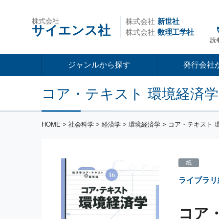
株式会社
株式会社
新世社
サイエンス社
株式会社
数理工学社
読
ジャンルから探す
発行会社
コア・テキスト 環境経済学
HOME
>
社会科学
>
経済学
>
環境経済学
> コア・テキスト 
紙
ライブラリ
コア