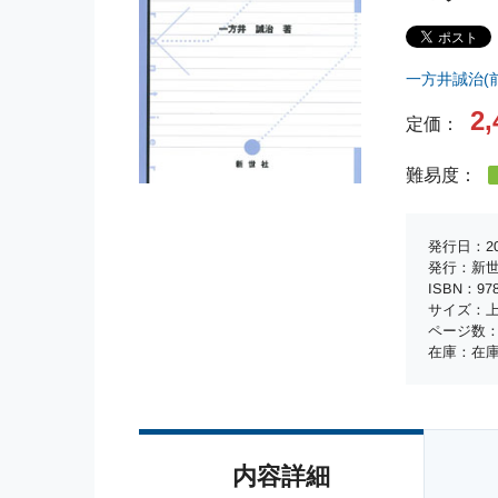
一方井誠治(
2,
定価：
難易度：
発行日：20
発行：新
ISBN：978-
サイズ：上
ページ数：
在庫：在
内容詳細