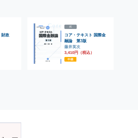
紙
 財政
コア・テキスト 国際金
融論 第3版
藤井英次
）
3,410円（税込）