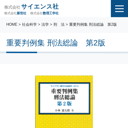
サイエンス社
株式会社
株式会社
株式会社
数理工学社
新世社
HOME
>
社会科学
>
法学
>
刑 法
> 重要判例集 刑法総論 第2版
重要判例集 刑法総論 第2版