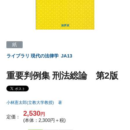
紙
ライブラリ 現代の法律学
JA13
重要判例集 刑法総論 第2版
小林憲太郎(立教大学教授) 著
2,530
円
定価：
(本体：2,300円＋税)