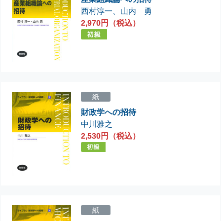
西村淳一
、
山内 勇
2,970円（税込）
紙
財政学への招待
中川雅之
2,530円（税込）
紙