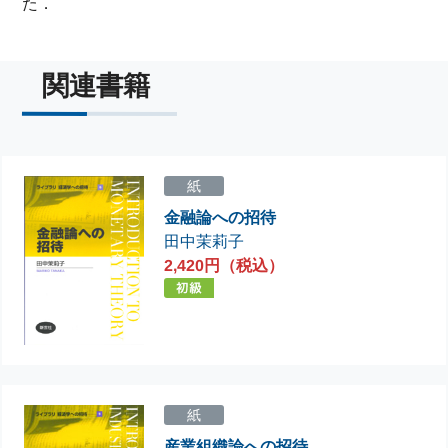
た．
関連書籍
紙
金融論への招待
田中茉莉子
2,420円（税込）
紙
産業組織論への招待