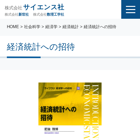
サイエンス社
株式会社
株式会社
株式会社
数理工学社
新世社
HOME
>
社会科学
>
経済学
>
経済統計
> 経済統計への招待
経済統計への招待