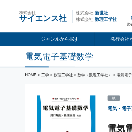
株式会社
株式会社
新世社
サイエンス社
株式会社
数理工学社
読
ジャンルから探す
発行会社
電気電子基礎数学
HOME
>
工学
>
数理工学社
>
数学（数理工学社）
> 電気電
紙
電気・電子
電気