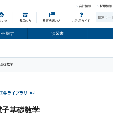
会社情報
採用情報
者の方
書店の方
教育機関の方
ご利用ガイド
から探す
演習書
子基礎数学
工学ライブラリ
A-1
電子基礎数学