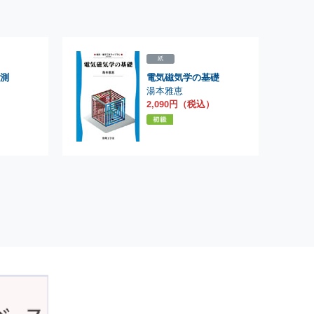
紙
測
電気磁気学の基礎
湯本雅恵
）
2,090円（税込）