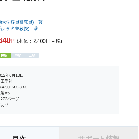
治大学客員研究員) 著
治大学名誉教授) 著
640
円
(本体：2,400円＋税)
12年6月10日
理工学社
4-901683-88-3
製A5
272ページ
庫あり
目次
サポート情報