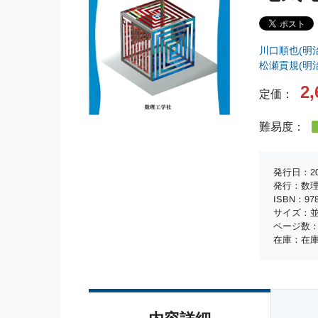
川口順也(明
松瀬貢規(明
2,
定価：
難易度：
発行日：20
発行：数
ISBN：978-
サイズ：並
ページ数：
在庫：在