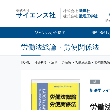
株式会社
株式会社
新世社
サイエンス社
株式会社
数理工学社
読
ジャンルから探す
発行会社
労働法総論・労使関係法
HOME
>
社会科学
>
法学
>
労働法
> 労働法総論・労使関係法
紙
新法学ライ
労働