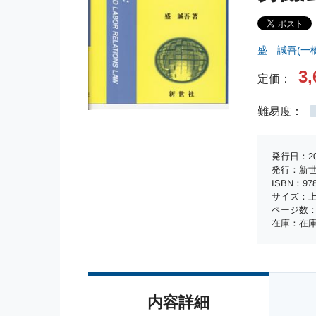
盛 誠吾(一
3,
定価：
難易度：
発行日：20
発行：新
ISBN：978-
サイズ：上
ページ数：
在庫：在
内容詳細