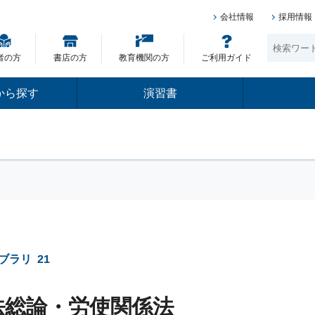
会社情報
採用情報
者の方
書店の方
教育機関の方
ご利用ガイド
から探す
演習書
ブラリ
21
法総論・労使関係法