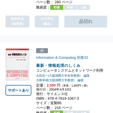
ページ数： 280 ページ
難易度：
献本申込
注文申込
（採用者）
（書店）
紙
Information & Computing
別巻32
最新・情報処理のしくみ
コンピュータシステムとネットワーク利用
太田忠一(大阪国際大学名誉教授) 編著
古殿幸雄(大阪国際大学教授) 編著
定価：
2,090
円
（本体：1,900円＋税）
発行日：2004年4月10日
サポートあり
発行：サイエンス社
ISBN：978-4-7819-1067-3
サイズ：並製B5
ページ数： 216 ページ
難易度：