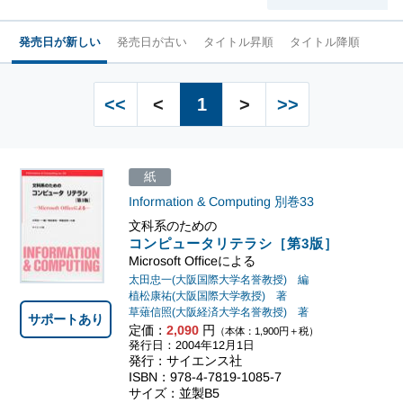
発売日が新しい
発売日が古い
タイトル昇順
タイトル降順
<<
<
1
>
>>
紙
Information & Computing
別巻33
文科系のための
コンピュータリテラシ［第3版］
Microsoft Officeによる
太田忠一(大阪国際大学名誉教授) 編
植松康祐(大阪国際大学教授) 著
草薙信照(大阪経済大学名誉教授) 著
サポートあり
定価：
2,090
円
（本体：1,900円＋税）
発行日：2004年12月1日
発行：サイエンス社
ISBN：978-4-7819-1085-7
サイズ：並製B5