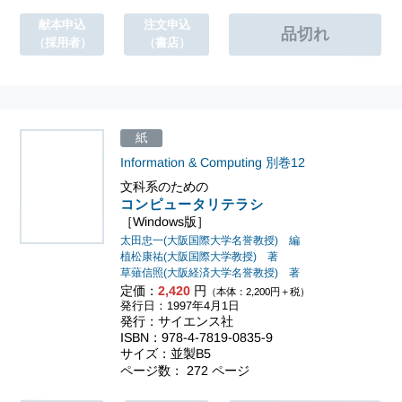
献本申込
注文申込
（採用者）
（書店）
紙
Information & Computing
別巻12
文科系のための
コンピュータリテラシ
［Windows版］
太田忠一(大阪国際大学名誉教授) 編
植松康祐(大阪国際大学教授) 著
草薙信照(大阪経済大学名誉教授) 著
定価：
2,420
円
（本体：2,200円＋税）
発行日：1997年4月1日
発行：サイエンス社
ISBN：978-4-7819-0835-9
サイズ：並製B5
ページ数： 272 ページ