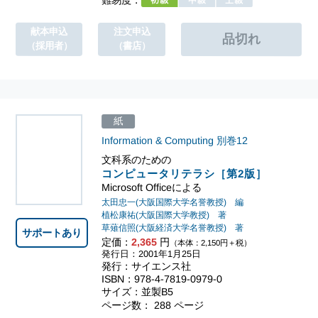
献本申込
注文申込
（採用者）
（書店）
紙
Information & Computing
別巻12
文科系のための
コンピュータリテラシ［第2版］
Microsoft Officeによる
太田忠一(大阪国際大学名誉教授) 編
植松康祐(大阪国際大学教授) 著
草薙信照(大阪経済大学名誉教授) 著
サポートあり
定価：
2,365
円
（本体：2,150円＋税）
発行日：2001年1月25日
発行：サイエンス社
ISBN：978-4-7819-0979-0
サイズ：並製B5
ページ数： 288 ページ