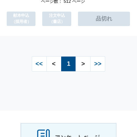
ページ数： 512 ページ
献本申込
注文申込
（採用者）
（書店）
<<
<
1
>
>>