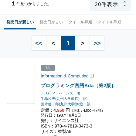
１
件見つかりました。
発売日が新しい
発売日が古い
タイトル昇順
タイトル降順
<<
<
1
>
>>
紙
Information & Computing
11
プログラミング言語Ada［第2版］
J．G．P．バーンズ 著
牛島和夫(九州大学教授) 訳
荒木啓二郎(九州大学教授) 訳
定価：
4,950
円
（本体：4,500円＋税）
発行日：1987年6月1日
発行：サイエンス社
ISBN：978-4-7819-0473-3
サイズ：並製A5