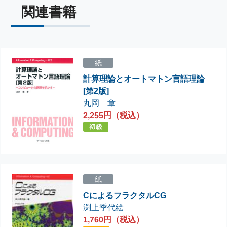
関連書籍
紙
計算理論とオートマトン言語理論
[第2版]
丸岡 章
2,255円（税込）
紙
CによるフラクタルCG
渕上季代絵
1,760円（税込）