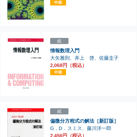
紙
情報数理入門
大矢雅則
、
井上 啓
、
佐藤圭子
2,068円（税込）
紙
偏微分方程式の解法［新訂版］
G．D．スミス
、
藤川洋一郎
2,456円（税込）