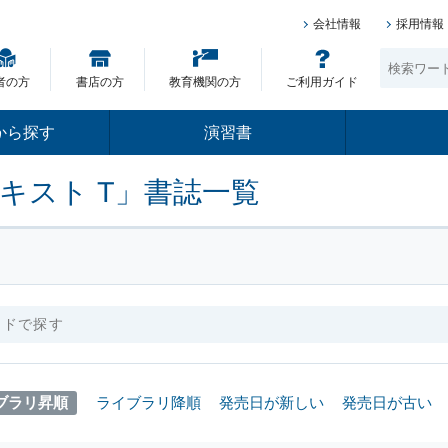
会社情報
採用情報
者の方
書店の方
教育機関の方
ご利用ガイド
から探す
演習書
キスト T」書誌一覧
ブラリ昇順
ライブラリ降順
発売日が新しい
発売日が古い