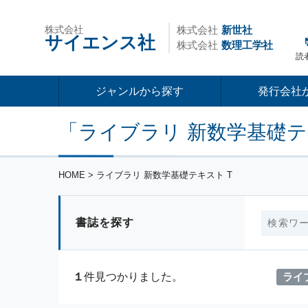
株式会社
株式会社
新世社
サイエンス社
株式会社
数理工学社
読
ジャンルから探す
発行会社
「ライブラリ 新数学基礎テ
HOME
> ライブラリ 新数学基礎テキスト T
書誌を探す
ライ
１
件見つかりました。