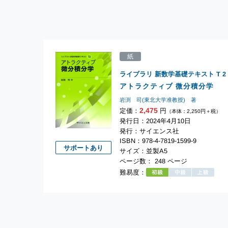
紙
ライブラリ 新数学基礎テキスト T
2
アトラクティブ 微分積分学
岩渕 司(東北大学准教授) 著
2,475
定価：
円
（本体：2,250円＋税）
発行日：2024年4月10日
発行：サイエンス社
ISBN：978-4-7819-1599-9
サポートあり
サイズ：並製A5
ページ数： 248 ページ
難易度：