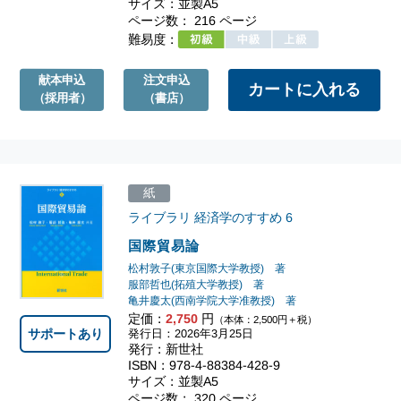
サイズ：並製A5
ページ数： 216 ページ
難易度：
献本申込
注文申込
（採用者）
（書店）
紙
ライブラリ 経済学のすすめ
6
国際貿易論
松村敦子(東京国際大学教授) 著
服部哲也(拓殖大学教授) 著
亀井慶太(西南学院大学准教授) 著
定価：
2,750
円
（本体：2,500円＋税）
サポートあり
発行日：2026年3月25日
発行：新世社
ISBN：978-4-88384-428-9
サイズ：並製A5
ページ数： 320 ページ