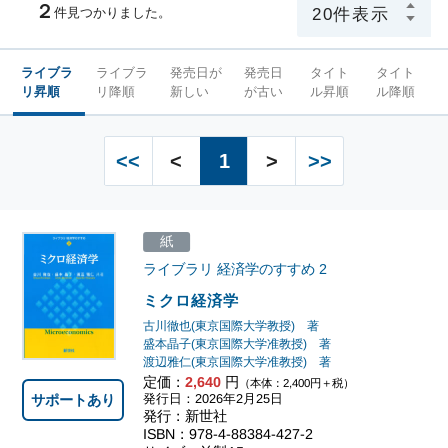
２
件見つかりました。
ライブラ
ライブラ
発売日が
発売日
タイト
タイト
リ昇順
リ降順
新しい
が古い
ル昇順
ル降順
<<
<
1
>
>>
紙
ライブラリ 経済学のすすめ
2
ミクロ経済学
古川徹也(東京国際大学教授) 著
盛本晶子(東京国際大学准教授) 著
渡辺雅仁(東京国際大学准教授) 著
定価：
2,640
円
（本体：2,400円＋税）
サポートあり
発行日：2026年2月25日
発行：新世社
ISBN：978-4-88384-427-2