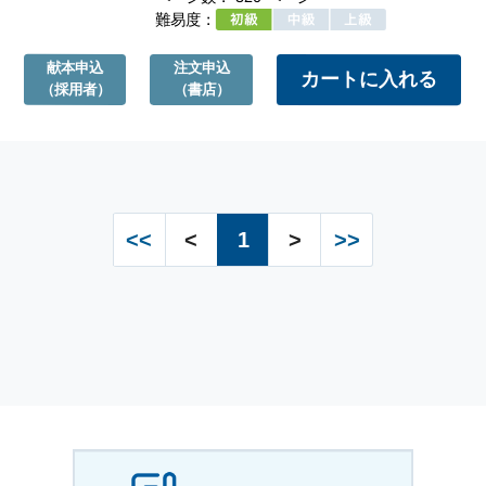
難易度：
献本申込
注文申込
（採用者）
（書店）
<<
<
1
>
>>