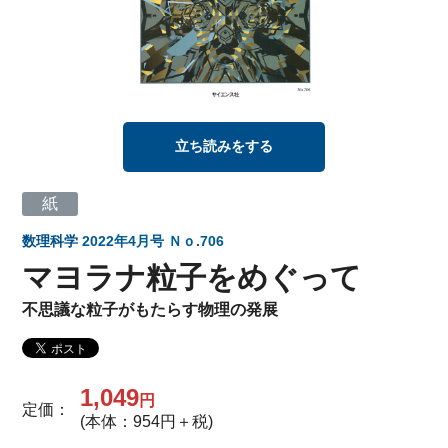
立ち読みをする
紙
数理科学
2022年4月号 Ｎｏ.706
マヨラナ粒子をめぐって
不思議な粒子がもたらす物理の発展
1,049
円
定価：
(本体：954円＋税)