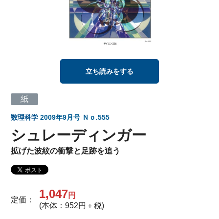
立ち読みをする
紙
数理科学
2009年9月号 Ｎｏ.555
シュレーディンガー
拡げた波紋の衝撃と足跡を追う
1,047
円
定価：
(本体：952円＋税)