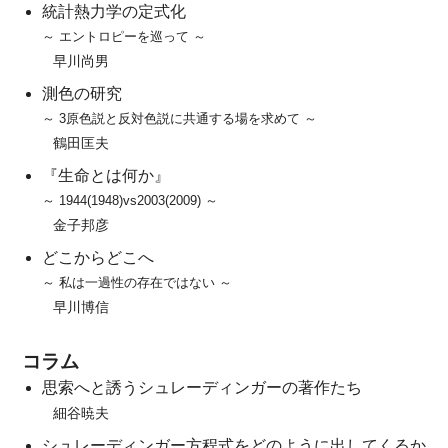
統計熱力学の定式化
～ エントロピーを巡って ～
早川尚男
測色の研究
～ 3原色説と反対色説に共通する場を求めて ～
鶴田匡夫
『生命とは何か』
～ 1944(1948)vs2003(2009) ～
金子邦彦
どこからどこへ
～ 私は一過性の存在ではない ～
早川博信
コラム
思索へと誘うシュレーディンガーの著作たち
細谷暁夫
シュレーディンガー方程式をどのように出してくるか