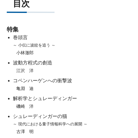
目次
特集
巻頭言
～ 小伝に波紋を追う ～
小林澈郎
波動方程式の創造
江沢 洋
コペンハーゲンへの衝撃波
亀淵 迪
解析学とシュレーディンガー
磯崎 洋
シュレーディンガーの猫
～ 現代における量子情報科学への展開 ～
古澤 明