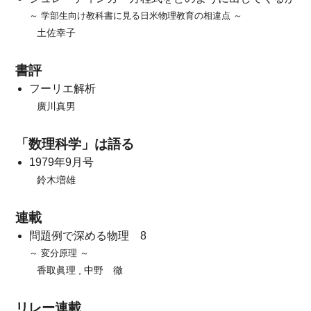
～ 学部生向け教科書に見る日米物理教育の相違点 ～
土佐幸子
書評
フーリエ解析
廣川真男
「数理科学」は語る
1979年9月号
鈴木増雄
連載
問題例で深める物理 8
～ 変分原理 ～
香取眞理 , 中野 徹
リレー連載