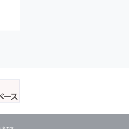
）
読者の方