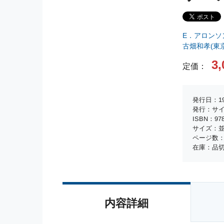
E．アロンソ
古畑和孝(東
3,
定価：
発行日：19
発行：サ
ISBN：978-
サイズ：
ページ数：
在庫：品
内容詳細