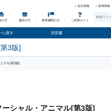
会社情報
採用情報
者の方
書店の方
教育機関の方
ご利用ガイド
から探す
演習書
第3版]
ニマル[第3版]
ーシャル・アニマル[第3版]