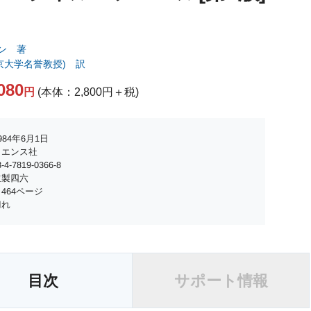
ン 著
京大学名誉教授) 訳
080
円
(本体：2,800円＋税)
84年6月1日
イエンス社
4-7819-0366-8
並製四六
464ページ
切れ
目次
サポート情報