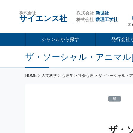
株式会社
株式会社
新世社
サイエンス社
株式会社
数理工学社
読
ジャンルから探す
発行会社
ザ・ソーシャル・アニマル[
HOME
>
人文科学
>
心理学
>
社会心理
> ザ・ソーシャル・ア
紙
ザ・ソ