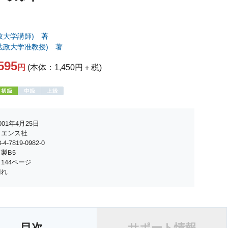
政大学講師) 著
法政大学准教授) 著
595
円
(本体：1,450円＋税)
01年4月25日
イエンス社
4-7819-0982-0
製B5
144ページ
切れ
目次
サポート情報