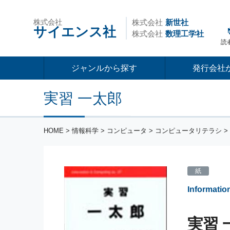
株式会社
株式会社
新世社
サイエンス社
株式会社
数理工学社
読
ジャンルから探す
発行会社
実習 一太郎
HOME
>
情報科学
>
コンピュータ
>
コンピュータリテラシ
>
紙
Informati
実習 