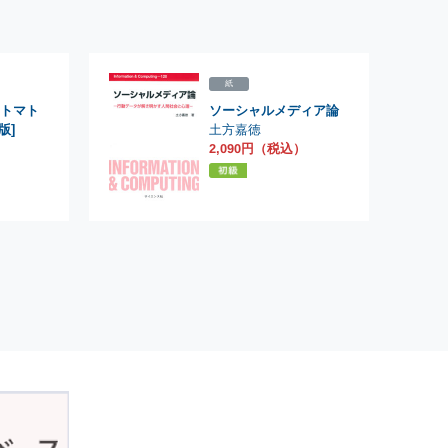
紙
トマト
ソーシャルメディア論
土方嘉徳
版]
2,090円（税込）
）