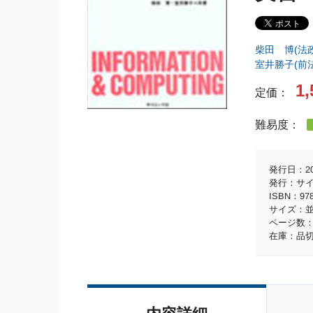
柴田 博(法
室井勝子(前
1,
定価：
難易度：
発行日：20
発行：サ
ISBN：978-
サイズ：並
ページ数：
在庫：品