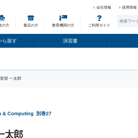
会社情報
採用情報
者の方
書店の方
教育機関の方
ご利用ガイド
から探す
演習書
 実習 一太郎
on & Computing
別巻27
一太郎