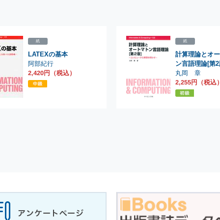
紙
紙
LATEXの基本
計算理論とオー
阿部紀行
ン言語理論[第2
丸岡 章
2,420円（税込）
2,255円（税込