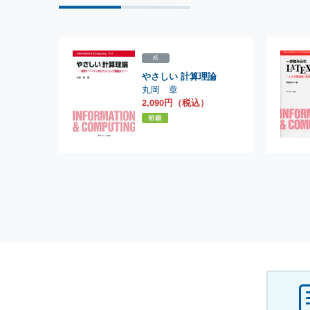
紙
やさしい 計算理論
丸岡 章
2,090円（税込）