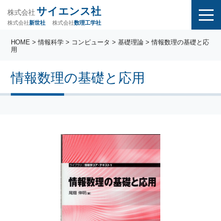
サイエンス社
株式会社
株式会社
株式会社
数理工学社
新世社
HOME
>
情報科学
>
コンピュータ
>
基礎理論
> 情報数理の基礎と応
用
情報数理の基礎と応用