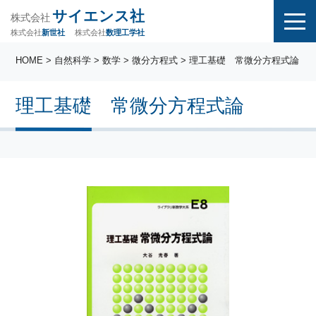
サイエンス社
株式会社
株式会社
株式会社
数理工学社
新世社
HOME
>
自然科学
>
数学
>
微分方程式
> 理工基礎 常微分方程式論
理工基礎 常微分方程式論