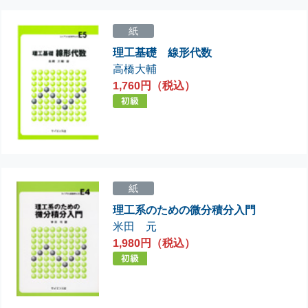
紙
理工基礎 線形代数
高橋大輔
1,760円（税込）
紙
理工系のための微分積分入門
米田 元
1,980円（税込）