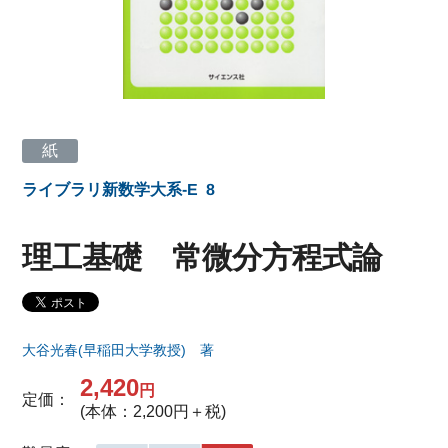
紙
ライブラリ新数学大系-E
8
理工基礎 常微分方程式論
大谷光春(早稲田大学教授) 著
2,420
円
定価：
(本体：2,200円＋税)