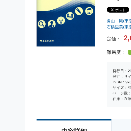
角山 剛(東
石橋里美(東
2,
定価：
難易度：
発行日：20
発行：サ
ISBN：978-
サイズ：並
ページ数：
在庫：在