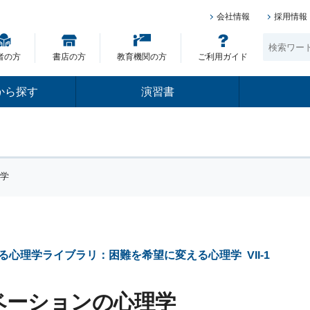
会社情報
採用情報
者の方
書店の方
教育機関の方
ご利用ガイド
から探す
演習書
理学
る心理学ライブラリ：困難を希望に変える心理学
VII-1
ベーションの心理学