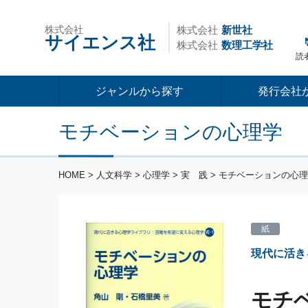
株式会社
株式会社
新世社
サイエンス社
株式会社
数理工学社
読
ジャンルから探す
発行会社
モチベーションの心理学
HOME
>
人文科学
>
心理学
>
実 践
> モチベーションの心
紙
現代に活き
モチ