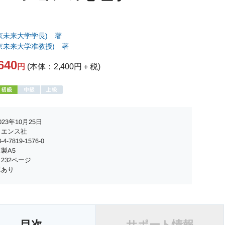
京未来大学学長) 著
京未来大学准教授) 著
640
円
(本体：2,400円＋税)
23年10月25日
イエンス社
4-7819-1576-0
製A5
232ページ
庫あり
目次
サポート情報