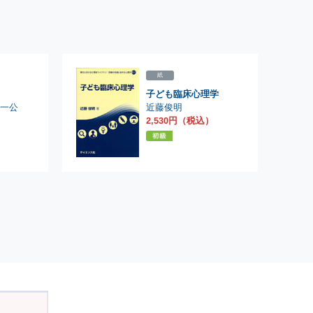
紙
子ども臨床心理学
近藤俊明
一公
）
2,530円（税込）