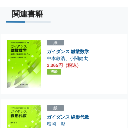
関連書籍
紙
ガイダンス 離散数学
中本敦浩
、
小関健太
2,365円（税込）
紙
ガイダンス 線形代数
増岡 彰