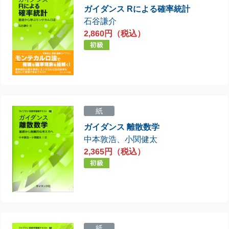
ガイダンス Rによる確率統計
石谷謙介
2,860円（税込）
紙
ガイダンス 離散数学
中本敦浩
、
小関健太
2,365円（税込）
紙