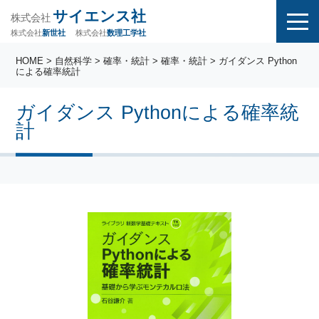
サイエンス社
株式会社
株式会社
株式会社
数理工学社
新世社
HOME
>
自然科学
>
確率・統計
>
確率・統計
> ガイダンス Python
による確率統計
ガイダンス Pythonによる確率統
計