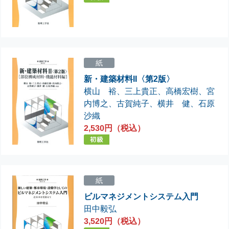
紙
新・建築材料II〈第2版〉
横山 裕
、
三上貴正
、
高橋宏樹
、
宮
内博之
、
古賀純子
、
横井 健
、
石原
沙織
2,530円（税込）
紙
ビルマネジメントシステム入門
田中毅弘
3,520円（税込）