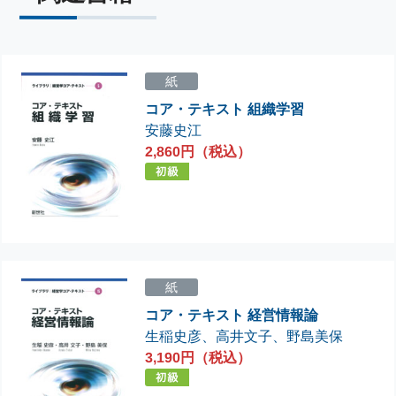
紙
コア・テキスト 組織学習
安藤史江
2,860円（税込）
紙
コア・テキスト 経営情報論
生稲史彦
、
高井文子
、
野島美保
3,190円（税込）