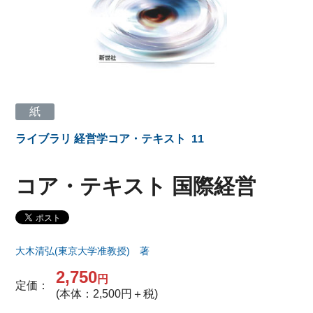
紙
ライブラリ 経営学コア・テキスト
11
コア・テキスト 国際経営
大木清弘(東京大学准教授) 著
2,750
円
定価：
(本体：2,500円＋税)