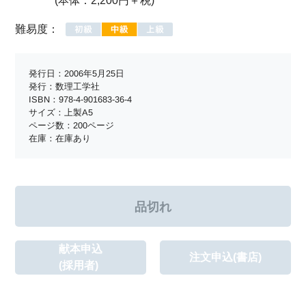
(本体：2,200円＋税)
難易度：
発行日：2006年5月25日
発行：数理工学社
ISBN：978-4-901683-36-4
サイズ：上製A5
ページ数：200ページ
在庫：在庫あり
献本申込
注文申込(書店)
(採用者)