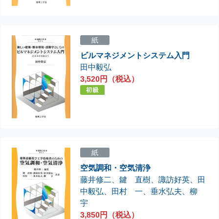
紙
ビルマネジメントシステム入門
田中毅弘
3,520円（税込）
紙
空気調和・空気清浄
藤井修二
、
鍵 直樹
、
諏訪好英
、
田
中毅弘
、
田村 一
、
垂水弘夫
、
柳
宇
3,850円（税込）