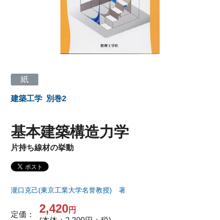
紙
建築工学
別巻2
基本建築構造力学
片持ち線材の挙動
瀧口克己(東京工業大学名誉教授) 著
2,420
円
定価：