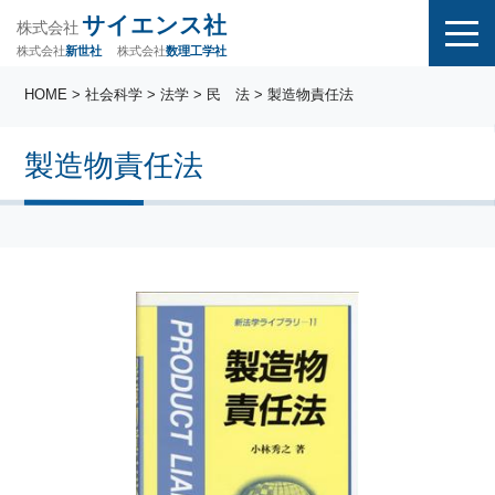
サイエンス社
株式会社
株式会社
株式会社
数理工学社
新世社
HOME
>
社会科学
>
法学
>
民 法
> 製造物責任法
製造物責任法