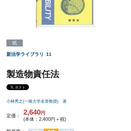
紙
新法学ライブラリ
11
製造物責任法
小林秀之(一橋大学名誉教授) 著
2,640
円
定価：
(本体：2,400円＋税)